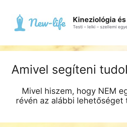
Kilépés
a
tartalomba
Kineziológia és
Testi – lelki – szellemi eg
Amivel segíteni tudo
Mivel hiszem, hogy NEM eg
révén az alábbi lehetőséget 