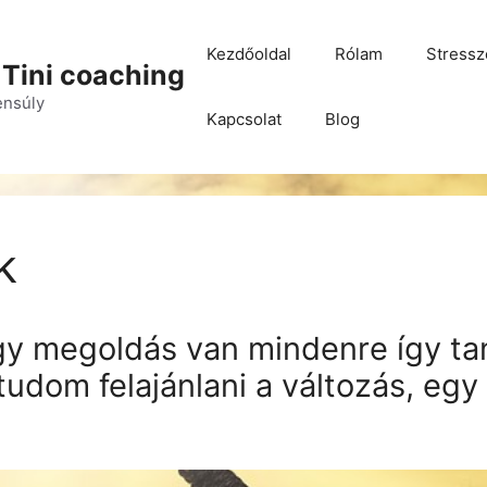
Kezdőoldal
Rólam
Stressz
 Tini coaching
yensúly
Kapcsolat
Blog
k
y megoldás van mindenre így ta
tudom felajánlani a változás, egy