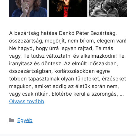
A bezártság hatása Dankó Péter Bezártság,
összezártság, megőrjít, nem bírom, elegem van!
Ne hagyd, hogy úrrá legyen rajtad, Te más
vagy, Te tudsz változtatni és alkalmazkodni! Te
irányítasz és döntesz. Az elmúlt időszakban,
összezártságban, korlátozásokban egyre
többen tapasztalnak olyan tüneteket, érzéseket
magukon, amiket eddig az életük során nem,
vagy csak ritkán. Előtérbe kerül a szorongás, …
Olvass tovább
Kategória
Egyéb