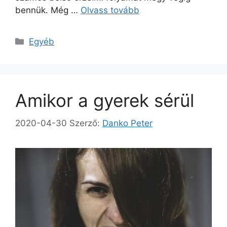
bennük. Még …
Olvass tovább
Kategória
Egyéb
Amikor a gyerek sérül
2020-04-30
Szerző:
Danko Peter