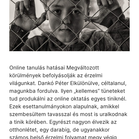
Online tanulás hatásai Megváltozott
körülmények befolyásolják az érzelmi
világunkat. Dankó Péter Elkülönülve, céltalanul,
magunkba fordulva. Ilyen „kellemes” tüneteket
tud produkálni az online oktatás egyes tiniknél.
Ezek esettanulmányokon alapulnak, amikkel
szembesültem tavasszal és most is uralkodnak
a tinik körében. Egyrészt nagyon élvezik az
otthonlétet, egy darabig, de ugyanakkor
számos belső érzelmi folyamat megy végig