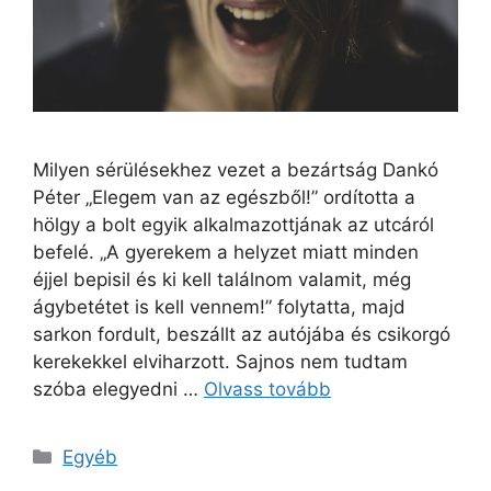
Milyen sérülésekhez vezet a bezártság Dankó
Péter „Elegem van az egészből!” ordította a
hölgy a bolt egyik alkalmazottjának az utcáról
befelé. „A gyerekem a helyzet miatt minden
éjjel bepisil és ki kell találnom valamit, még
ágybetétet is kell vennem!” folytatta, majd
sarkon fordult, beszállt az autójába és csikorgó
kerekekkel elviharzott. Sajnos nem tudtam
szóba elegyedni …
Olvass tovább
Kategória
Egyéb